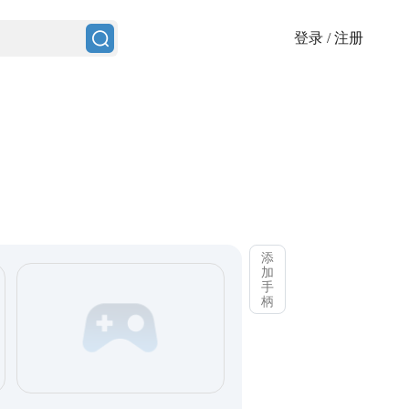
登录
/
注册
添
加
手
柄